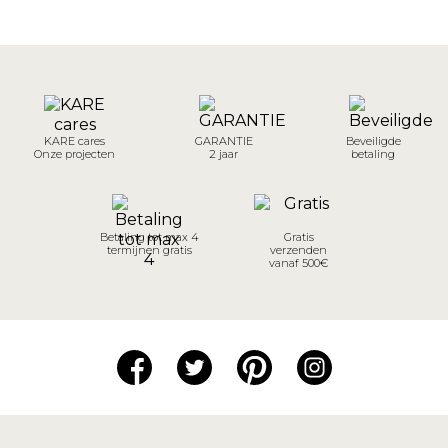
KARE cares
GARANTIE
Beveiligde
Onze projecten
2 jaar
betaling
Betaling tot max 4
Gratis
termijnen gratis
verzenden
vanaf 500€