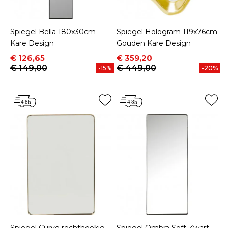
Spiegel Bella 180x30cm
Spiegel Hologram 119x76cm
Kare Design
Gouden Kare Design
Prijs
Normale prijs
Prijs
Normale prijs
€ 126,65
€ 359,20
€ 149,00
€ 449,00
-15%
-20%
Spiegel Curve rechthoekig
Spiegel Ombra Soft Zwart