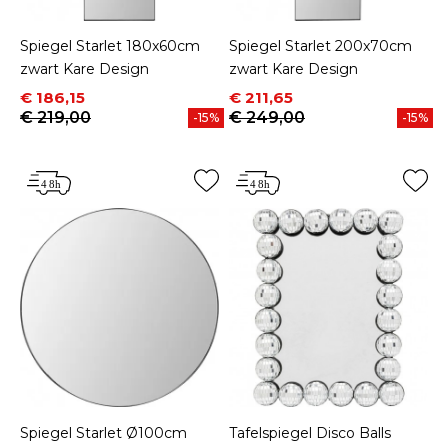
Spiegel Starlet 180x60cm
Spiegel Starlet 200x70cm
zwart Kare Design
zwart Kare Design
Prijs
Normale prijs
Prijs
Normale prijs
€ 186,15
€ 211,65
€ 219,00
€ 249,00
-15%
-15%
Spiegel Starlet Ø100cm
Tafelspiegel Disco Balls