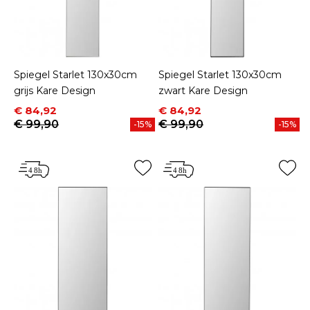
Spiegel Starlet 130x30cm
Spiegel Starlet 130x30cm
grijs Kare Design
zwart Kare Design
Prijs
Normale prijs
Prijs
Normale prijs
€ 84,92
€ 84,92
€ 99,90
€ 99,90
-15%
-15%