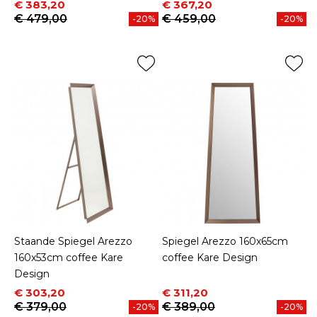
Prijs
Normale prijs
Prijs
Normale prijs
€ 383,20
€ 367,20
€ 479,00
€ 459,00
-20%
-20%
Staande Spiegel Arezzo
Spiegel Arezzo 160x65cm
160x53cm coffee Kare
coffee Kare Design
Design
Prijs
Normale prijs
Prijs
Normale prijs
€ 303,20
€ 311,20
€ 379,00
€ 389,00
-20%
-20%