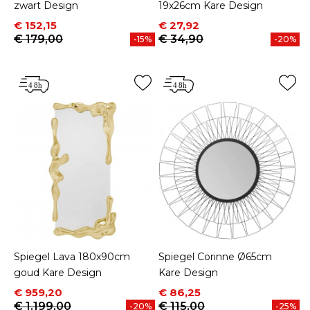
zwart Design
19x26cm Kare Design
Prijs
Normale prijs
Prijs
Normale prijs
€ 152,15
€ 27,92
€ 179,00
€ 34,90
-15%
-20%
Spiegel Lava 180x90cm
Spiegel Corinne Ø65cm
goud Kare Design
Kare Design
Prijs
Normale prijs
Prijs
Normale prijs
€ 959,20
€ 86,25
€ 1.199,00
€ 115,00
-20%
-25%