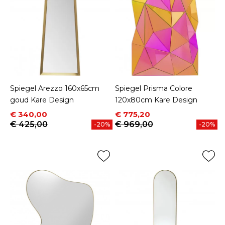
Spiegel Arezzo 160x65cm
Spiegel Prisma Colore
goud Kare Design
120x80cm Kare Design
Prijs
Normale prijs
Prijs
Normale prijs
€ 340,00
€ 775,20
€ 425,00
€ 969,00
-20%
-20%