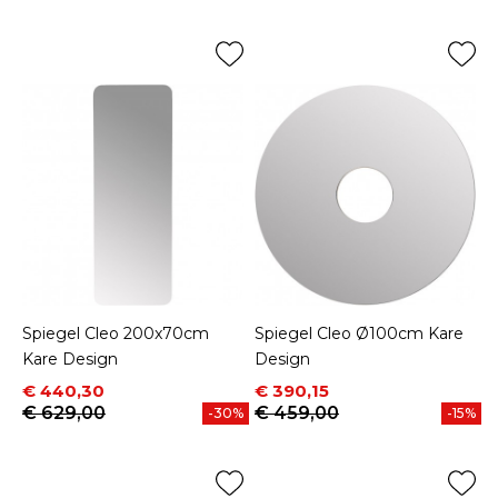
Spiegel Cleo 200x70cm
Spiegel Cleo Ø100cm Kare
Kare Design
Design
Prijs
Normale prijs
Prijs
Normale prijs
€ 440,30
€ 390,15
€ 629,00
€ 459,00
-30%
-15%