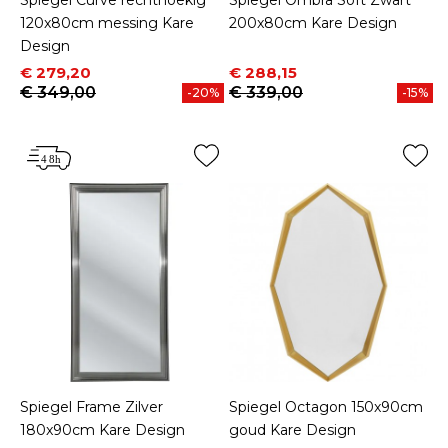
120x80cm messing Kare
200x80cm Kare Design
Design
Prijs
Normale prijs
Prijs
Normale prijs
€ 279,20
€ 288,15
€ 349,00
€ 339,00
-20%
-15%
Spiegel Frame Zilver
Spiegel Octagon 150x90cm
180x90cm Kare Design
goud Kare Design