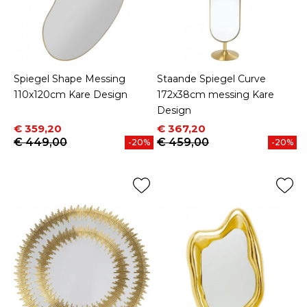
Spiegel Shape Messing
Staande Spiegel Curve
110x120cm Kare Design
172x38cm messing Kare
Design
Prijs
Normale prijs
Prijs
Normale prijs
€ 359,20
€ 367,20
€ 449,00
€ 459,00
-20%
-20%