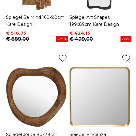
Spiegel Be Mind 160x90cm
Spiegel Art Shapes
Kare Design
199x89cm Kare Design
Prijs
Normale prijs
Prijs
Normale prijs
€ 516,75
€ 424,15
€ 689,00
€ 499,00
-25%
-15%
Spiegel Jorge 80x78cm
Spiegel Vincenza