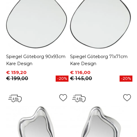
Spiegel Göteborg 90x93cm
Spiegel Göteborg 71x71cm
Kare Design
Kare Design
Prijs
Normale prijs
Prijs
Normale prijs
€ 159,20
€ 116,00
€ 199,00
€ 145,00
-20%
-20%