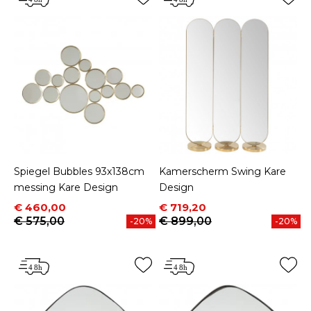
Spiegel Bubbles 93x138cm
Kamerscherm Swing Kare
messing Kare Design
Design
Prijs
Normale prijs
Prijs
Normale prijs
€ 460,00
€ 719,20
€ 575,00
€ 899,00
-20%
-20%