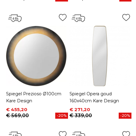
Spiegel Prezioso Ø100cm
Spiegel Opera goud
Kare Design
160x40cm Kare Design
Prijs
Normale prijs
Prijs
Normale prijs
€ 455,20
€ 271,20
€ 569,00
€ 339,00
-20%
-20%