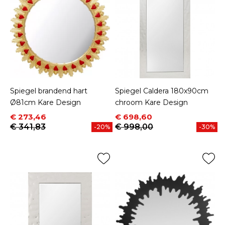
Spiegel brandend hart
Spiegel Caldera 180x90cm
Ø81cm Kare Design
chroom Kare Design
Prijs
Normale prijs
Prijs
Normale prijs
€ 273,46
€ 698,60
€ 341,83
€ 998,00
-20%
-30%