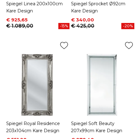
Spiegel Linea 200x100cm
Spiegel Sprocket Ø92cm
Kare Design
Kare Design
Prijs
Normale prijs
Prijs
Normale prijs
€ 925,65
€ 340,00
€ 1.089,00
€ 425,00
-15%
-20%
Spiegel Royal Residence
Spiegel Soft Beauty
203x104cm Kare Design
207x99cm Kare Design