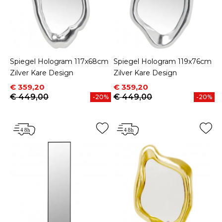
Spiegel Hologram 117x68cm
Spiegel Hologram 119x76cm
Zilver Kare Design
Zilver Kare Design
Prijs
Normale prijs
Prijs
Normale prijs
€ 359,20
€ 359,20
€ 449,00
€ 449,00
-20%
-20%