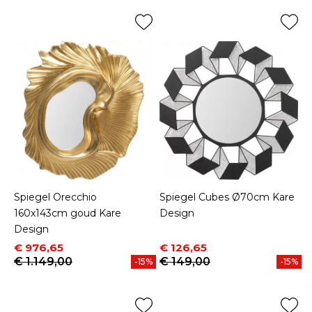
Spiegel Orecchio
Spiegel Cubes Ø70cm Kare
160x143cm goud Kare
Design
Design
Prijs
Normale prijs
Prijs
Normale prijs
€ 976,65
€ 126,65
€ 1.149,00
€ 149,00
-15%
-15%