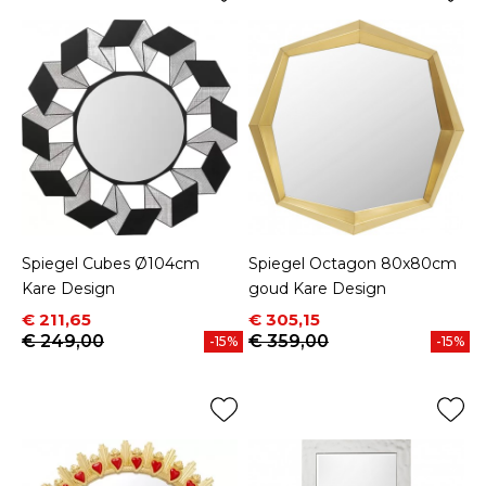
Spiegel Cubes Ø104cm
Spiegel Octagon 80x80cm
Kare Design
goud Kare Design
Prijs
Normale prijs
Prijs
Normale prijs
€ 211,65
€ 305,15
€ 249,00
€ 359,00
-15%
-15%