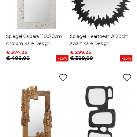
Spiegel Caldera 110x70cm
Spiegel Heartbeat Ø120cm
chroom Kare Design
zwart Kare Design
Prijs
Normale prijs
Prijs
Normale prijs
€ 374,25
€ 299,25
€ 499,00
€ 399,00
-25%
-25%