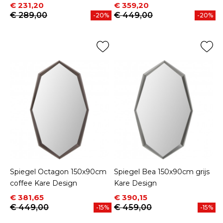
Prijs
Normale prijs
Prijs
Normale prijs
€ 231,20
€ 359,20
€ 289,00
€ 449,00
-20%
-20%
Spiegel Octagon 150x90cm
Spiegel Bea 150x90cm grijs
coffee Kare Design
Kare Design
Prijs
Normale prijs
Prijs
Normale prijs
€ 381,65
€ 390,15
€ 449,00
€ 459,00
-15%
-15%