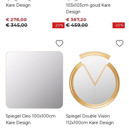
Kare Design
103x103cm goud Kare
Design
Prijs
Normale prijs
Prijs
Normale prijs
€ 276,00
€ 367,20
€ 345,00
€ 459,00
-20%
-20%
Spiegel Cleo 100x100cm
Spiegel Double Vision
Kare Design
112x100cm Kare Design