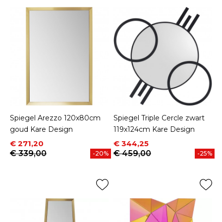
Spiegel Arezzo 120x80cm
Spiegel Triple Cercle zwart
goud Kare Design
119x124cm Kare Design
Prijs
Normale prijs
Prijs
Normale prijs
€ 271,20
€ 344,25
€ 339,00
€ 459,00
-20%
-25%