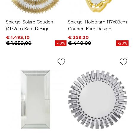
Spiegel Solare Gouden
Spiegel Hologram 117x68cm
Ø132cm Kare Design
Gouden Kare Design
Prijs
Normale prijs
Prijs
Normale prijs
€ 1.493,10
€ 359,20
€ 1.659,00
€ 449,00
-10%
-20%