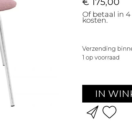
€ 175,00
Of betaal in 4
kosten.
Verzending binn
1
op voorraad
IN WI