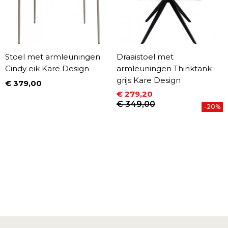
Stoel met armleuningen
Draaistoel met
Cindy eik Kare Design
armleuningen Thinktank
grijs Kare Design
€ 379,00
Prijs
€ 279,20
Prijs
Normale prijs
€ 349,00
-20%