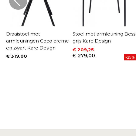
Draaistoel met
Stoel met armleuning Bess
e
armleuningen Coco creme
grijs Kare Design
en zwart Kare Design
€ 209,25
Prijs
Normale prijs
€ 279,00
€ 319,00
-25%
Prijs
%