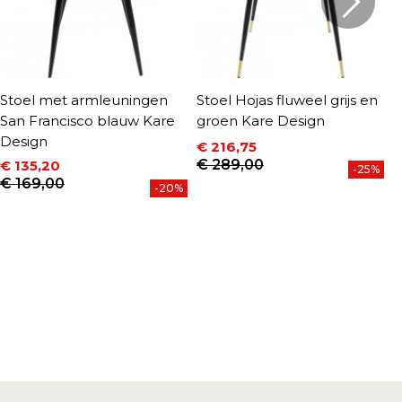
Stoel met armleuningen
Stoel Hojas fluweel grijs en
S
San Francisco blauw Kare
groen Kare Design
D
Design
€ 216,75
€
P
Prijs
Normale prijs
€ 289,00
€ 135,20
-25%
Prijs
Normale prijs
€ 169,00
-20%